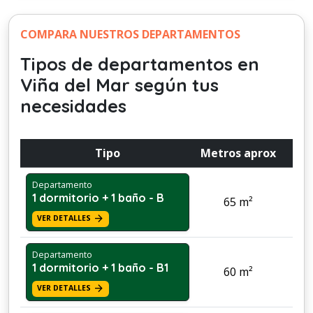
COMPARA NUESTROS DEPARTAMENTOS
Tipos de departamentos en
Viña del Mar según tus
necesidades
Tipo
Metros aprox
Departamento
1 dormitorio + 1 baño - B
65 m²
Pri
arrow_forward
VER DETALLES
Departamento
1 dormitorio + 1 baño - B1
60 m²
Pri
arrow_forward
VER DETALLES