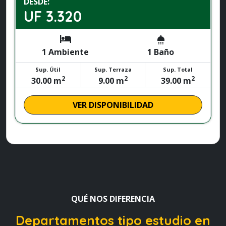
DESDE:
UF 3.320
hotel
shower
1 Ambiente
1 Baño
Sup. Útil
Sup. Terraza
Sup. Total
2
2
2
30.00 m
9.00 m
39.00 m
VER DISPONIBILIDAD
QUÉ NOS DIFERENCIA
Departamentos tipo estudio en