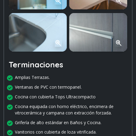
zoom_in
zoom_in
zoom_in
zoom_in
Terminaciones
Amplias Terrazas.
Ventanas de PVC con termopanel.
Cocina con cubierta Tops Ultracompacto
Cocina equipada con horno eléctrico, encimera de
vitrocerámica y campana con extracción forzada.
Grifería de alto estándar en Baños y Cocina.
Vanitorios con cubierta de loza vitrificada.