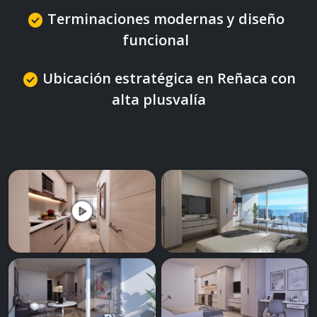
Terminaciones modernas y diseño
check_circle
funcional
Ubicación estratégica en Reñaca con
check_circle
alta plusvalía