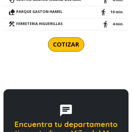
nature_people
directions_walk
PARQUE GASTON HAMEL
10 min.
construction
directions_walk
FERRETERIA HIGUERILLAS
4 min.
COTIZAR
chat
Encuentra tu departamento