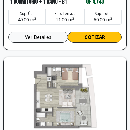
1 dormitorio + 1 baño - B1
UF 4.740
Sup. Útil
Sup. Terraza
Sup. Total
2
2
2
49.00 m
11.00 m
60.00 m
Ver Detalles
COTIZAR