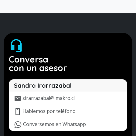
headset_mic
Conversa
con un asesor
Sandra Irarrazabal
mail
sirarrazabal@imakro.cl
mobile
Hablemos por teléfono
Conversemos en Whatsapp