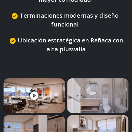
Terminaciones modernas y diseño
check_circle
funcional
Ubicación estratégica en Reñaca con
check_circle
alta plusvalía