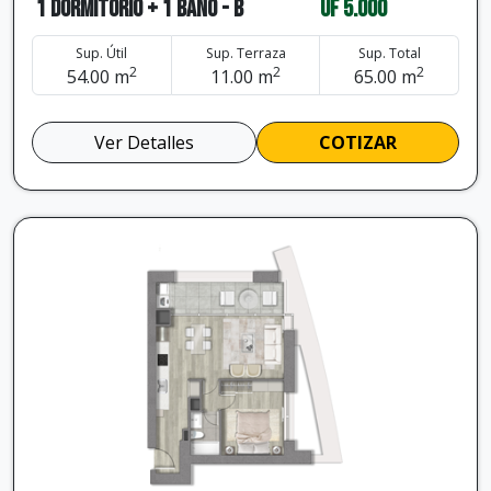
1 dormitorio + 1 baño - B
UF 5.000
Sup. Útil
Sup. Terraza
Sup. Total
2
2
2
54.00 m
11.00 m
65.00 m
Ver Detalles
COTIZAR