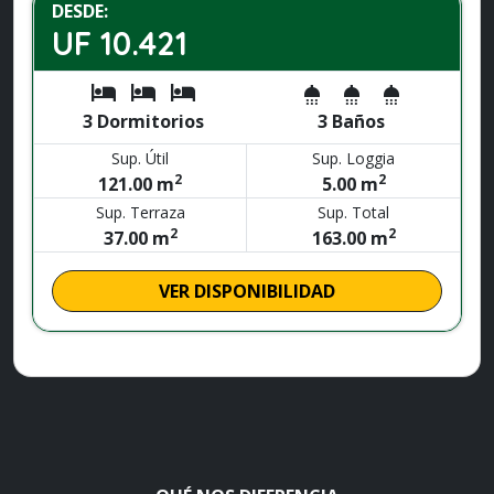
DESDE:
UF 10.421
hotel
hotel
hotel
shower
shower
shower
3 Dormitorios
3 Baños
Sup. Útil
Sup. Loggia
2
2
121.00 m
5.00 m
Sup. Terraza
Sup. Total
2
2
37.00 m
163.00 m
VER DISPONIBILIDAD