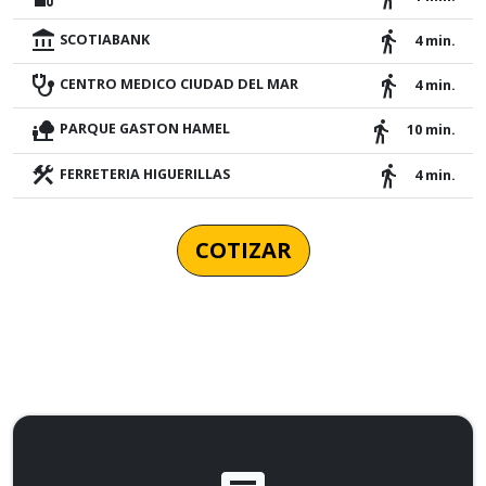
account_balance
directions_walk
SCOTIABANK
4 min.
stethoscope
directions_walk
CENTRO MEDICO CIUDAD DEL MAR
4 min.
nature_people
directions_walk
PARQUE GASTON HAMEL
10 min.
construction
directions_walk
FERRETERIA HIGUERILLAS
4 min.
COTIZAR