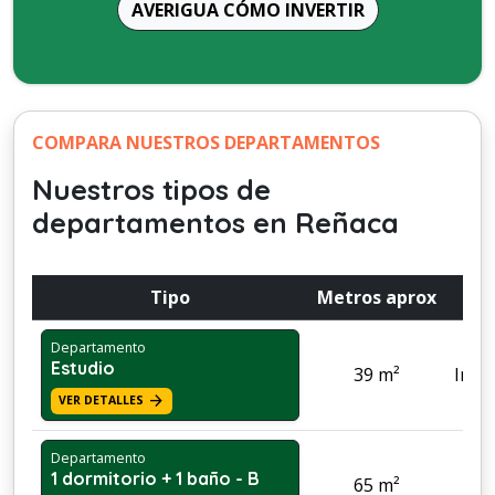
AVERIGUA CÓMO INVERTIR
COMPARA NUESTROS DEPARTAMENTOS
Nuestros tipos de
departamentos en Reñaca
Tipo
Metros aprox
Departamento
Estudio
39 m²
Inve
arrow_forward
VER DETALLES
Departamento
1 dormitorio + 1 baño - B
65 m²
Pri