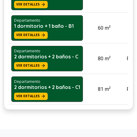
arrow_forward
VER DETALLES
Departamento
1 dormitorio + 1 baño - B1
60 m²
Pri
arrow_forward
VER DETALLES
Departamento
2 dormitorios + 2 baños - C
80 m²
Fami
arrow_forward
VER DETALLES
Departamento
2 dormitorios + 2 baños - C1
81 m²
Fami
arrow_forward
VER DETALLES