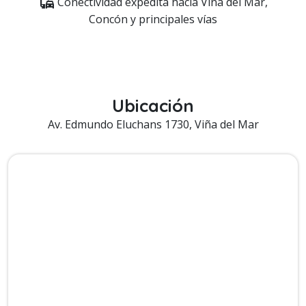
commute
Conectividad expedita hacia Viña del Mar,
Concón y principales vías
Ubicación
Av. Edmundo Eluchans 1730, Viña del Mar