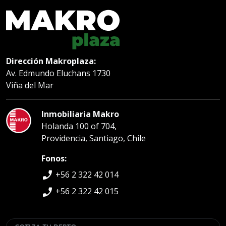
Dirección Makroplaza:
Av. Edmundo Eluchans 1730
Viña del Mar
Inmobiliaria Makro
Holanda 100 of 704,
Providencia, Santiago, Chile
Fonos:
phone_enabled
+56 2 322 42 014
phone_enabled
+56 2 322 42 015