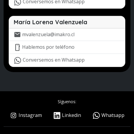
Conversemos en Whatsapp
María Lorena Valenzuela
mail
mvalenzuela@imakro.cl
mobile
Hablemos por teléfono
Conversemos en Whatsapp
Síguenos:
Instagram
Linkedin
Whatsapp