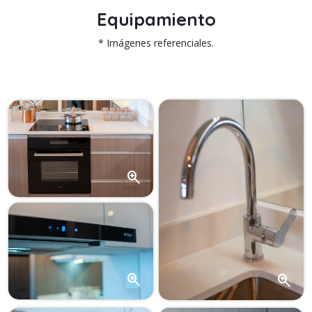
Equipamiento
* Imágenes referenciales.
zoom_in
zoom_in
zoom_in