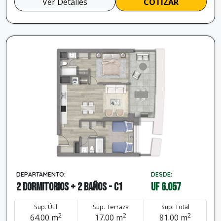
Ver Detalles
COTIZAR
DEPARTAMENTO:
DESDE:
2 dormitorios + 2 baños - C1
UF 6.057
Sup. Útil
Sup. Terraza
Sup. Total
2
2
2
64.00 m
17.00 m
81.00 m