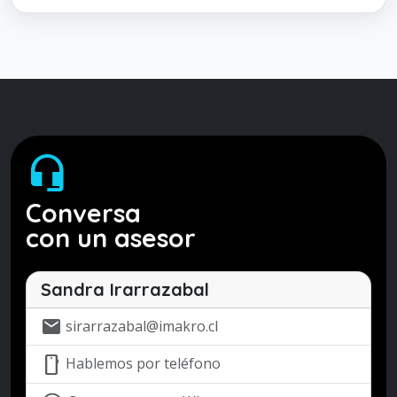
headset_mic
Conversa
con un asesor
Sandra Irarrazabal
mail
sirarrazabal@imakro.cl
mobile
Hablemos por teléfono